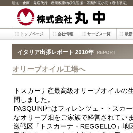
運送・倉庫・発送代行・産業廃棄物収集運搬・酒類卸売小売（通信販売）
トップページ
会社情報
サービス一覧
最新
イタリア出張レポート 2010年
REPORT
オリーブオイル工場へ
トスカーナ産最高級オリーブオイルの生産者
問しました。
PASQUINI社はフィレンツェ・トス
なオリーブ畑をご家族で経営されてい
激戦区「トスカーナ・REGGELLO」