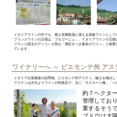
イタリアワインの中でも、最も長期熟成に堪える高級ワインとして
フランスワインの王様は「ブルゴーニュ」、イタリアワインの王様
フランス国王のアンリ―２世が「満足すべき最良のワイン」と称賛
ています。
ワイナリーへ ～ ピエモンテ州 アス
イタリア出張最後の訪問地、ピエモンテ州アスティ。輸入を検討し
アスティは古代よりワインが特産品で、主に「モスカート種」「バ
約７ヘクタ
管理してお
業するそう
ブドウは太