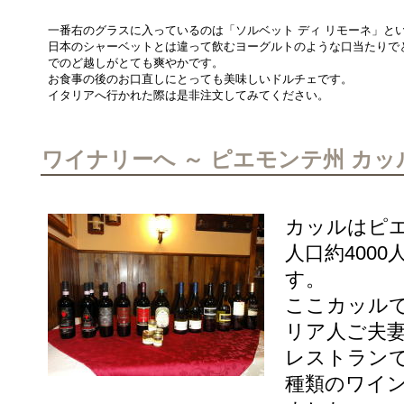
一番右のグラスに入っているのは「ソルベット ディ リモーネ」と
日本のシャーベットとは違って飲むヨーグルトのような口当たりで
でのど越しがとても爽やかです。
お食事の後のお口直しにとっても美味しいドルチェです。
イタリアへ行かれた際は是非注文してみてください。
ワイナリーへ ～ ピエモンテ州 カッ
カッルはピ
人口約400
す。
ここカッル
リア人ご夫
レストラン
種類のワイ