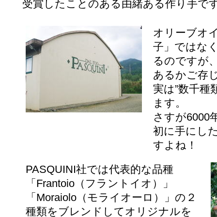
受賞したことのある由緒ある作り手で
オリーブオ
子」ではな
るのですが
あるかご存
実は”数千種
ます。
さすが600
初に手にし
すよね！
PASQUINI社では代表的な品種
「Frantoio（フラントイオ）」
「Moraiolo（モライオーロ）」の２
種類をブレンドしてオリジナルを